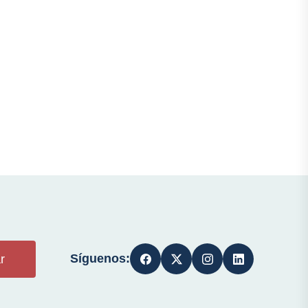
Síguenos:
r