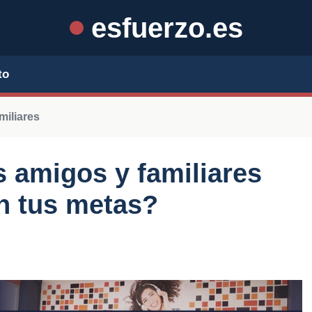
esfuerzo.es
to
miliares
s amigos y familiares
n tus metas?