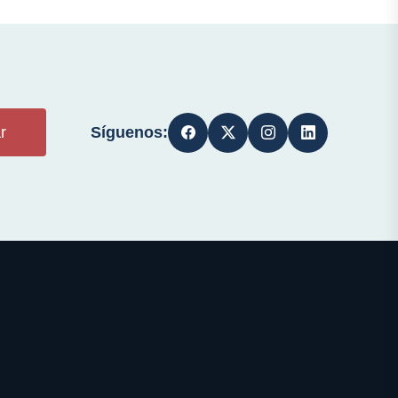
Síguenos:
r