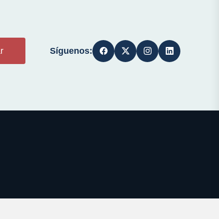
Síguenos:
r