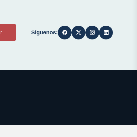
Síguenos:
r