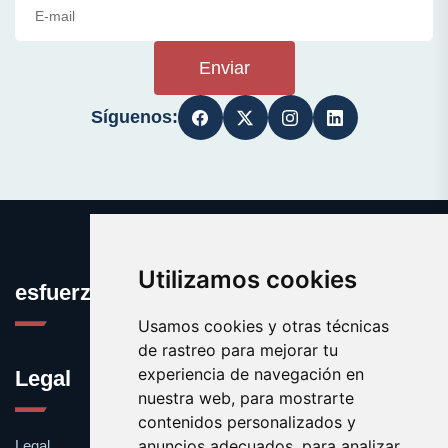
Enviar
Síguenos:
Utilizamos cookies
esfuerzo.es
Usamos cookies y otras técnicas
de rastreo para mejorar tu
experiencia de navegación en
Legal
nuestra web, para mostrarte
contenidos personalizados y
anuncios adecuados, para analizar
Legal