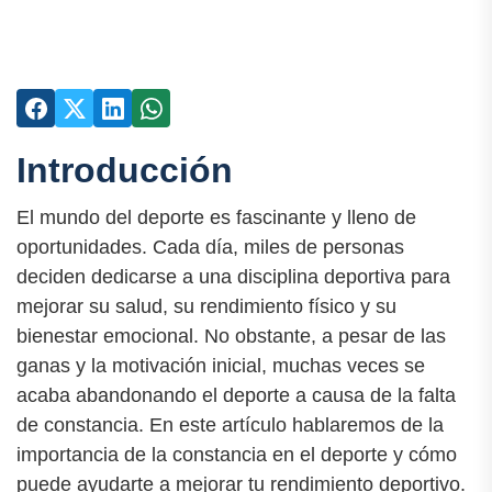
Introducción
El mundo del deporte es fascinante y lleno de
oportunidades. Cada día, miles de personas
deciden dedicarse a una disciplina deportiva para
mejorar su salud, su rendimiento físico y su
bienestar emocional. No obstante, a pesar de las
ganas y la motivación inicial, muchas veces se
acaba abandonando el deporte a causa de la falta
de constancia. En este artículo hablaremos de la
importancia de la constancia en el deporte y cómo
puede ayudarte a mejorar tu rendimiento deportivo.