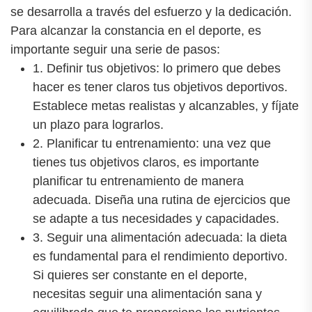
se desarrolla a través del esfuerzo y la dedicación.
Para alcanzar la constancia en el deporte, es
importante seguir una serie de pasos:
1. Definir tus objetivos: lo primero que debes
hacer es tener claros tus objetivos deportivos.
Establece metas realistas y alcanzables, y fíjate
un plazo para lograrlos.
2. Planificar tu entrenamiento: una vez que
tienes tus objetivos claros, es importante
planificar tu entrenamiento de manera
adecuada. Diseña una rutina de ejercicios que
se adapte a tus necesidades y capacidades.
3. Seguir una alimentación adecuada: la dieta
es fundamental para el rendimiento deportivo.
Si quieres ser constante en el deporte,
necesitas seguir una alimentación sana y