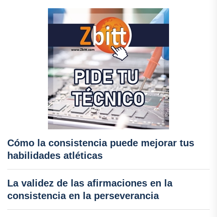
Cómo la consistencia puede mejorar tus
habilidades atléticas
La validez de las afirmaciones en la
consistencia en la perseverancia