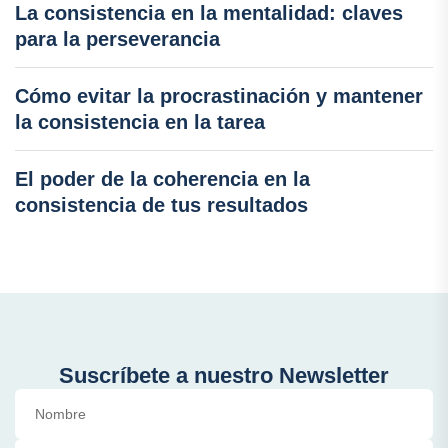
La consistencia en la mentalidad: claves
para la perseverancia
Cómo evitar la procrastinación y mantener
la consistencia en la tarea
El poder de la coherencia en la
consistencia de tus resultados
Suscríbete a nuestro Newsletter