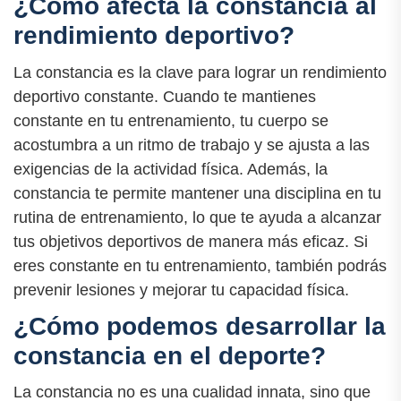
¿Cómo afecta la constancia al
rendimiento deportivo?
La constancia es la clave para lograr un rendimiento
deportivo constante. Cuando te mantienes
constante en tu entrenamiento, tu cuerpo se
acostumbra a un ritmo de trabajo y se ajusta a las
exigencias de la actividad física. Además, la
constancia te permite mantener una disciplina en tu
rutina de entrenamiento, lo que te ayuda a alcanzar
tus objetivos deportivos de manera más eficaz. Si
eres constante en tu entrenamiento, también podrás
prevenir lesiones y mejorar tu capacidad física.
¿Cómo podemos desarrollar la
constancia en el deporte?
La constancia no es una cualidad innata, sino que