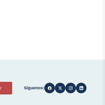
Síguenos:
r