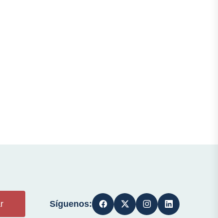
Síguenos:
r